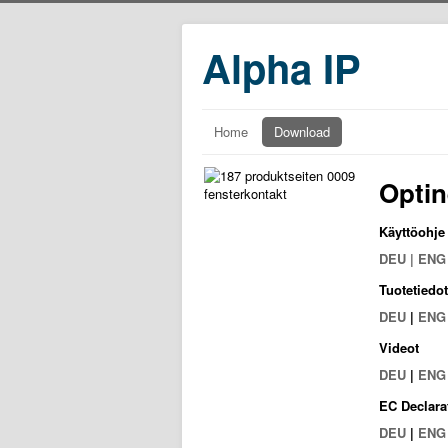
Alpha IP
Home
Download
Optin
Käyttöohje
DEU | ENG 
Tuotetiedot
DEU
|
ENG
Videot
DEU
|
ENG
EC Declara
DEU
|
ENG