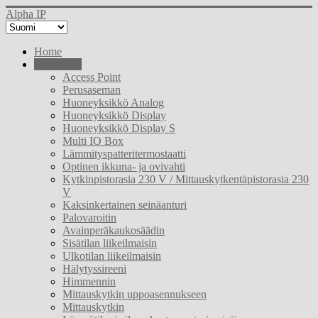
Alpha IP
Home
Download
Access Point
Perusaseman
Huoneyksikkö Analog
Huoneyksikkö Display
Huoneyksikkö Display S
Multi IO Box
Lämmityspatteritermostaatti
Optinen ikkuna- ja ovivahti
Kytkinpistorasia 230 V / Mittauskytkentäpistorasia 230
V
Kaksinkertainen seinäanturi
Palovaroitin
Avainperäkaukosäädin
Sisätilan liikeilmaisin
Ulkotilan liikeilmaisin
Hälytyssireeni
Himmennin
Mittauskytkin uppoasennukseen
Mittauskytkin