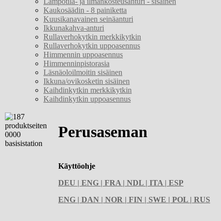
Lämpötila- ja ilmankosteusanturi - sisäinen
Kaukosäädin - 8 painiketta
Kuusikanavainen seinäanturi
Ikkunakahva-anturi
Rullaverhokytkin merkkikytkin
Rullaverhokytkin uppoasennus
Himmennin uppoasennus
Himmenninpistorasia
Läsnäoloilmoitin sisäinen
Ikkuna/ovikosketin sisäinen
Kaihdinkytkin merkkikytkin
Kaihdinkytkin uppoasennus
Perusaseman
Käyttöohje
DEU | ENG | FRA | NDL | ITA | ESP
ENG | DAN | NOR | FIN | SWE | POL | RUS