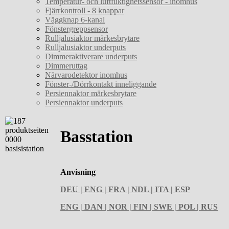
Temperatur- och luftfuktighetssensor - inomhus
Fjärrkontroll - 8 knappar
Väggknap 6-kanal
Fönstergreppsensor
Rulljalusiaktor märkesbrytare
Rulljalusiaktor underputs
Dimmeraktiverare underputs
Dimmeruttag
Närvarodetektor inomhus
Fönster-/Dörrkontakt inneliggande
Persiennaktor märkesbrytare
Persiennaktor underputs
Basstation
Anvisning
DEU | ENG | FRA | NDL | ITA | ESP
ENG | DAN | NOR | FIN | SWE | POL | RUS