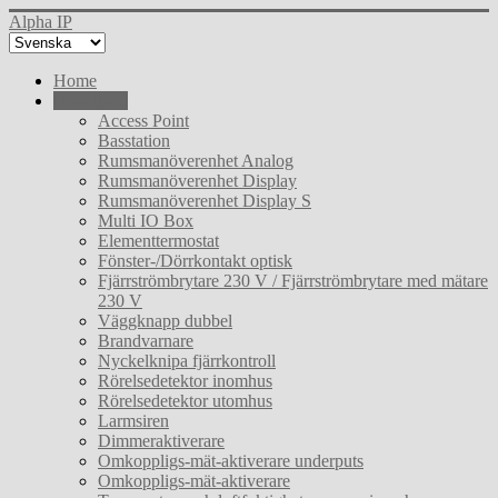
Alpha IP
Home
Download
Access Point
Basstation
Rumsmanöverenhet Analog
Rumsmanöverenhet Display
Rumsmanöverenhet Display S
Multi IO Box
Elementtermostat
Fönster-/Dörrkontakt optisk
Fjärrströmbrytare 230 V / Fjärrströmbrytare med mätare
230 V
Väggknapp dubbel
Brandvarnare
Nyckelknipa fjärrkontroll
Rörelsedetektor inomhus
Rörelsedetektor utomhus
Larmsiren
Dimmeraktiverare
Omkoppligs-mät-aktiverare underputs
Omkoppligs-mät-aktiverare