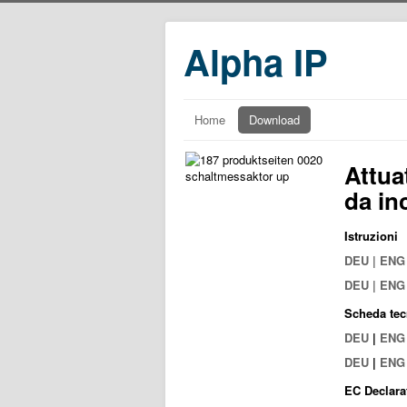
Alpha IP
Home
Download
Attua
da in
Istruzioni
DEU | EN
DEU | EN
Scheda tec
DEU
|
ENG
DEU
|
ENG
EC Declara