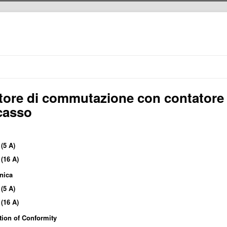
tore di commutazione con contatore
casso
G
(5 A)
G
(16 A)
nica
(5 A)
(16 A)
tion of Conformity